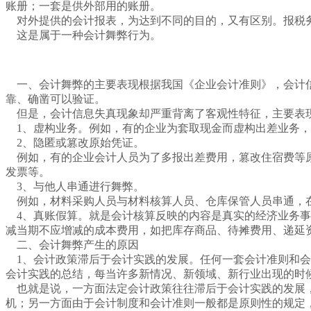
账册；一套是供外部用的账册。
对外提供的会计报表，为达到不同的目的，又有区别。报税务
这是属于一种会计舞弊行为。
一、会计舞弊的主要表现根据我国《企业会计准则》，会计信
靠、确凿可以验证。
但是，会计信息失真现象却严重背离了客观性特征，主要表
1、虚构业务。例如，有的企业为套取现金而虚构出差业务，
2、隐匿或篡改原始凭证。
例如，有的企业会计人员为了多报出差费用，篡改住宿费等原
发票等。
3、与他人串通进行舞弊。
例如，材料采购人员与材料核算人员、仓库保管人员串通，在
4、真账假算。就是会计核算反映的内容是真实的经济业务事
减当期不应增减的成本费用，如把库存商品、待摊费用、递延
二、会计舞弊产生的原因
1、会计政策滞后于会计实践的发展。任何一套会计准则和会
会计实践的总结，每当许多新情况、新领域、新行业出现的时
也就是说，一方面法定会计政策往往滞后于会计实践的发展，
机；另一方面由于会计制度和会计准则一般都是原则性的规定