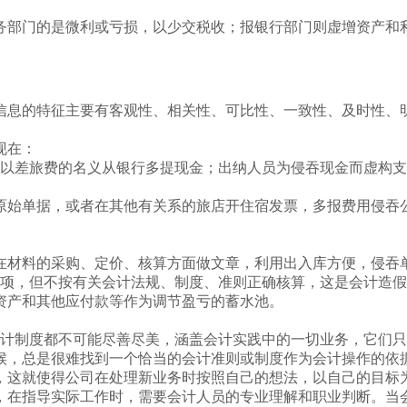
部门的是微利或亏损，以少交税收；报银行部门则虚增资产和
息的特征主要有客观性、相关性、可比性、一致性、及时性、
现在：
以差旅费的名义从银行多提现金；出纳人员为侵吞现金而虚构支
始单据，或者在其他有关系的旅店开住宿发票，多报费用侵吞公
材料的采购、定价、核算方面做文章，利用出入库方便，侵吞
项，但不按有关会计法规、制度、准则正确核算，这是会计造假
资产和其他应付款等作为调节盈亏的蓄水池。
计制度都不可能尽善尽美，涵盖会计实践中的一切业务，它们只
候，总是很难找到一个恰当的会计准则或制度作为会计操作的依
这就使得公司在处理新业务时按照自己的想法，以自己的目标
，在指导实际工作时，需要会计人员的专业理解和职业判断。当