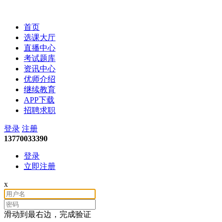
慧博会计网校
首页
选课大厅
直播中心
考试题库
资讯中心
优师介绍
继续教育
APP下载
招聘求职
登录
注册
13770033390
登录
立即注册
x
滑动到最右边，完成验证