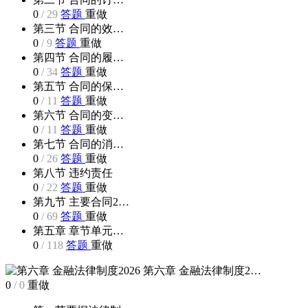
0
/
29
答题
重做
第三节 合同的效…
0
/
9
答题
重做
第四节 合同的履…
0
/
34
答题
重做
第五节 合同的保…
0
/
11
答题
重做
第六节 合同的变…
0
/
11
答题
重做
第七节 合同的消…
0
/
26
答题
重做
第八节 违约责任
0
/
22
答题
重做
第九节 主要合同2…
0
/
69
答题
重做
第五章 章节单元…
0
/
118
答题
重做
第六章 金融法律制度2…
0
/
0
重做