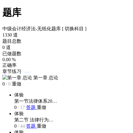
题库
中级会计经济法-无纸化题库
[ 切换科目 ]
1330
道
题目总数
0
道
已做题数
0.00
%
正确率
章节练习
[ 切换类型 ]
第一章 总论
0
/
0
重做
体验
第一节法律体系20…
0
/
17
答题
重做
体验
第二节 法律行为…
0
/
44
答题
重做
体验