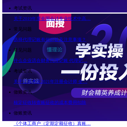
考试资讯
关于2019年度全国会计专业技术中高…
常见问题
选择代理记账有何好处及注意事项？
常见问题
什么企业适合财务代理记账 代理记…
考试资讯
关于江苏考区2021年注册会计师 全…
做账资讯
核定征收转查账征收的成本费用扣除
做账资讯
《个体工商户（定期定额征收）真账…