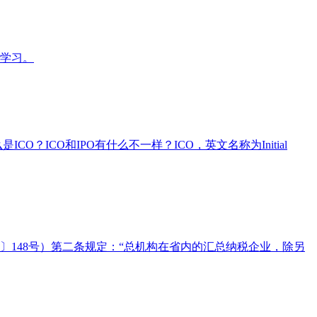
成学习。
ICO和IPO有什么不一样？ICO，英文名称为Initial
〕148号）第二条规定：“总机构在省内的汇总纳税企业，除另